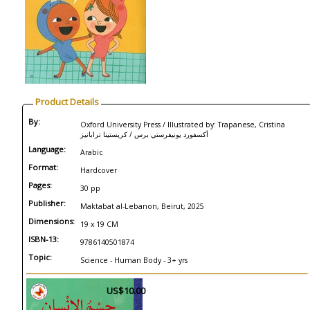
Product Details
By:
Oxford University Press / Illustrated by: Trapanese, Cristina
أكسفورد يونيفرستي برس / كريستينا ترابانيز
Language:
Arabic
Format:
Hardcover
Pages:
30 pp
Publisher:
Maktabat al-Lebanon, Beirut, 2025
Dimensions:
19 x 19 CM
ISBN-13:
9786140501874
Topic:
Science - Human Body - 3+ yrs
US$10.00