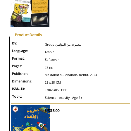
Product Details
By:
Group مجموعة من المؤلفين
Language:
Arabic
Format:
Softcover
Pages:
32 pp
Publisher:
Maktabat al-Lebanon, Beirut, 2024
Dimensions:
22 x 28 CM
ISBN-13:
9786140501195
Topic:
Science - Activity - Age 7+
US$8.00