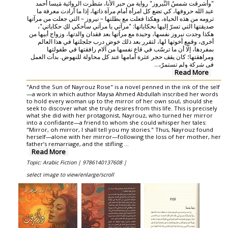
"وأَشرقت شمسُ النَّيروز" رواية من حبر الأنا، سَطّرت الروائية مَيسا أحمد
عبد الله حروفها، كي تضع كل امرأة أمام مرآة ذاتها، إذا ما أرادت معرفة ما
ترومه من هذه الحياة، وهكذا فعلت مع بطلتها – نيروز – التي جعلت من مرآتها
صديقتها التي تسرّ إليها بحكاياتها: "مرآتي يا مرآتي سأحكي لكِ حكاياتي"،
هكذا وجدت نيروز نفسها، وحيدة مع مرآتها بعد فقدان والدتها، وزواج أبيها من
أخرى، وقمع أخوتها لها، لتقرر بعد ذلك خوض درب جلجلتها في هذا العالم
بمفردها، إلّا أن ما ترسّب في قاع نفسها من آلام رافقتها في طفولتها
ومراهقتها؛ كان يقف حجر عثرة أمامها عند كل محاولة للنهوض. بدأت العمل
في شركة ولم تستمرّ،...
Read More
"And the Sun of Nayrouz Rose" is a novel penned in the ink of the self
—a work in which author Maysa Ahmed Abdullah inscribed her words
to hold every woman up to the mirror of her own soul, should she
seek to discover what she truly desires from this life. This is precisely
what she did with her protagonist, Nayrouz, who turned her mirror
into a confidante—a friend to whom she could whisper her tales:
"Mirror, oh mirror, I shall tell you my stories." Thus, Nayrouz found
herself—alone with her mirror—following the loss of her mother, her
father’s remarriage, and the stifling ...
Read More
Topic: Arabic Fiction |
9786140137608 |
select image to view/enlarge/scroll