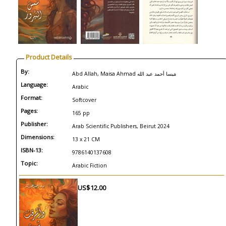
Product Details
By:
Abd Allah, Maisa Ahmad مَيسا أحمد عبد الله
Language:
Arabic
Format:
Softcover
Pages:
165 pp
Publisher:
Arab Scientific Publishers, Beirut 2024
Dimensions:
13 x 21 CM
ISBN-13:
9786140137608
Topic:
Arabic Fiction
US$12.00