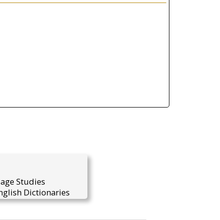
uage Studies
glish Dictionaries