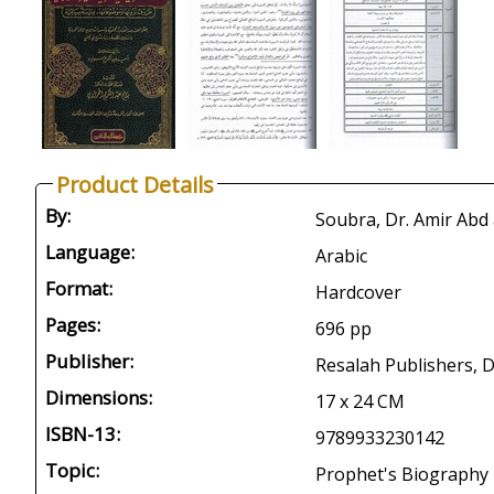
Product Details
By:
Language:
Arabic
Format:
Hardcover
Pages:
696 pp
Publisher:
Resalah Publishers, 
Dimensions:
17 x 24 CM
ISBN-13:
9789933230142
Topic:
Prophet's Biography 