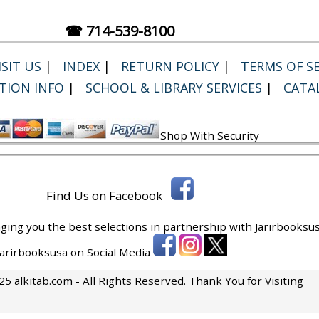
☎ 714-539-8100
SIT US
|
INDEX
|
RETURN POLICY
|
TERMS OF SE
TION INFO
|
SCHOOL & LIBRARY SERVICES
|
CATA
Shop With Security
Find Us on Facebook
ging you the best selections in partnership with
Jarirbooksus
 Jarirbooksusa on Social Media
5 alkitab.com - All Rights Reserved. Thank You for Visiting