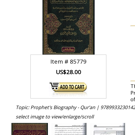
Item #
85779
US$28.00
T
P
o
Topic: Prophet's Biography - Qur'an |
9789933230142
select image to view/enlarge/scroll