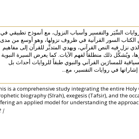
ايات السِّيَر والتفسير وأسباب النزول، مع أنموذج تطبيقي في
رض الكتاب السور القرآنية في ظروف نزولها، وهو أوسع من مدى
 الذي نزل فيه النص القرآني، ويهدي المتدبِّر للقرآن إلى مفاهيم
ا، ويُشكِّل ذلك منطلقاً لفهم الآيات. كما يعرض السيرة النبوية
اقية للمسارَين القرآني والنبوي طبقاً للروايات أحداث بل
 إشاراتها في روايات التفسير، مع
his is a comprehensive study integrating the entire Hol
rophetic biography (Sīrah), exegesis (Tafsir), and the occ
ffering an applied model for understanding the approach 
 |