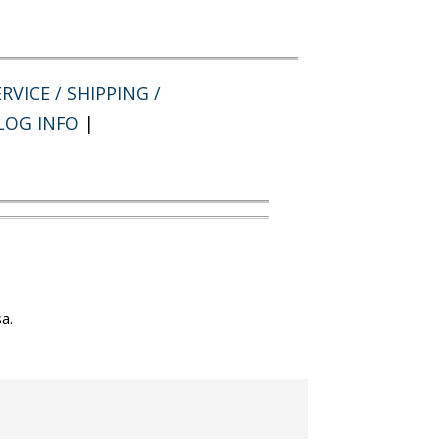
RVICE / SHIPPING /
LOG INFO
|
a.