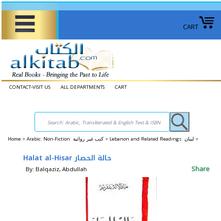
CART
CONTACT-VISIT US
ALL DEPARTMENTS
CART
Home
>
Arabic: Non-Fiction كتب غير روائية >
Lebanon and Related Readings لبنان >
Halat al-Hisar حالة الحصار
Share
By: Balqaziz, Abdullah