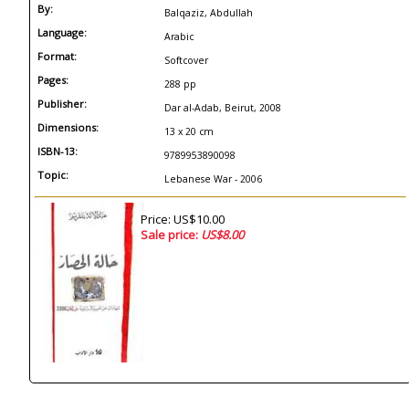
By:
Balqaziz, Abdullah
Language:
Arabic
Format:
Softcover
Pages:
288 pp
Publisher:
Dar al-Adab, Beirut, 2008
Dimensions:
13 x 20 cm
ISBN-13:
9789953890098
Topic:
Lebanese War - 2006
Price: US$10.00
Sale price:
US$8.00