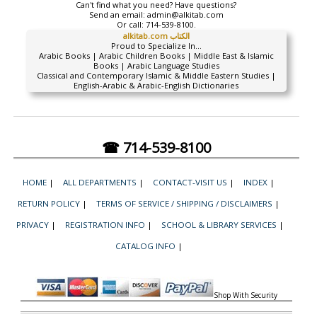
Can't find what you need? Have questions?
Send an email:
admin@alkitab.com
Or call:
714-539-8100.
alkitab.com الكتاب
Proud to Specialize In...
Arabic Books | Arabic Children Books | Middle East & Islamic
Books | Arabic Language Studies
Classical and Contemporary Islamic & Middle Eastern Studies |
English-Arabic & Arabic-English Dictionaries
☎ 714-539-8100
HOME
|
ALL DEPARTMENTS
|
CONTACT-VISIT US
|
INDEX
|
RETURN POLICY
|
TERMS OF SERVICE / SHIPPING / DISCLAIMERS
|
PRIVACY
|
REGISTRATION INFO
|
SCHOOL & LIBRARY SERVICES
|
CATALOG INFO
|
Shop With Security