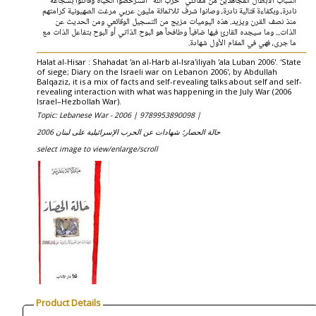
الشباب الأبطال المجاهدين من مقاتلي "حزب الله" استرخصوا الحياة وقاتلوا بشجاعة
نادرة، وبكفاءة قتالية نادرة، وصانوا شرف ثلاثمائة مليون عربي مرغت الصهيونية كرامتهم
منذ نصف القرن ويزيد. هذه اليوميات مزيج من التسجيل الوقائعي ومن الحديث عن
الذات... وما سيجده القارئ فيها ضافياً وطافحاً هو البوح الذاتي أو البوح بتفاعل الذات مع
ما جرى، فهي في المقام الأول شهادة.
Halat al-Hisar : Shahadat 'an al-Harb al-Isra'iliyah 'ala Luban 2006'. 'State
of siege; Diary on the Israeli war on Lebanon 2006', by Abdullah
Balqaziz, it is a mix of facts and self-revealing talks about self and self-
revealing interaction with what was happening in the July War (2006
Israel–Hezbollah War).
Topic: Lebanese War - 2006 |
9789953890098 |
حالة الحصار؛ شهادات عن الحرب الإسرائيلية على لبنان 2006
select image to view/enlarge/scroll
Product Details