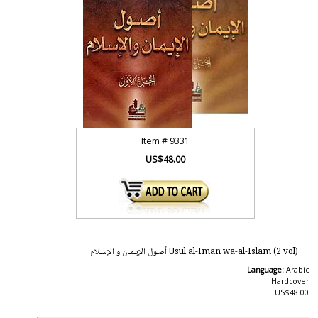
Item #
9331
US$48.00
Usul al-Iman wa-al-Islam (2 vol) أصـول الإيـمـان و الإسـلام
Language:
Arabic
Hardcover
US$48.00