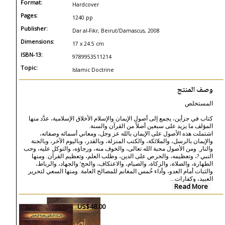
Format:
Hardcover
Pages:
1240 pp
Publisher:
Dar al-Fikr, Beirut/Damascus, 2008
Dimensions:
17 x 24.5 cm
ISBN-13:
9789953511214
Topic:
Islamic Doctrine
وصف المنتج
المستخلص
كتاب في جزأين، يجمع إلى أصول الإيمان والإسلام الأخلاق الإسلامية، عدَّد منها
المؤلف ما يزيد على سبعين أصلاً من القرآن والسنة.
اشتملت هذه الأصول على الإيمان بالله عز وجل، ومعاني أسمائه وصفاته،
والإيمان بالرسل، والملائكة، والكتب المنزلة، وبالقدر، وباليوم الآخر، وبالجنة
والنار. ومن الأصول محبة الله تعالى، والخوف منه، ورجاؤه، والتوكل عليه، وحب
النبي ?، وتعظيمه، والحرص على الدين، وطلب العلم، وتعظيم القرآن. ومنها
الطهارة، والصلاة، والزكاة، والصيام، والاعتكاف، والحج’ والجهاد، والرباط،
والثبات أمام العدو، وأداء خُمس المغانم للمصالح العامة. ومنها السعي لتحرير
...
العبيد، وكفارات
Read More
US$48.00