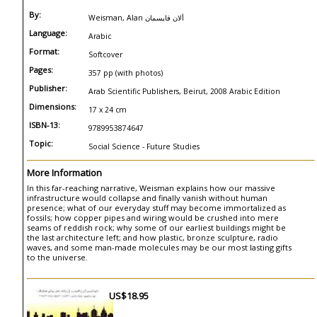
By:
Weisman, Alan ألان فايسمان
Language:
Arabic
Format:
Softcover
Pages:
357 pp (with photos)
Publisher:
Arab Scientific Publishers, Beirut, 2008 Arabic Edition
Dimensions:
17 x 24 cm
ISBN-13:
9789953874647
Topic:
Social Science - Future Studies
More Information
In this far-reaching narrative, Weisman explains how our massive
infrastructure would collapse and finally vanish without human
presence; what of our everyday stuff may become immortalized as
fossils; how copper pipes and wiring would be crushed into mere
seams of reddish rock; why some of our earliest buildings might be
the last architecture left; and how plastic, bronze sculpture, radio
waves, and some man-made molecules may be our most lasting gifts
to the universe.
US$18.95