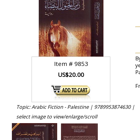
B
Item #
9853
ye
Pa
US$20.00
F
Topic: Arabic Fiction - Palestine |
9789953874630 |
select image to view/enlarge/scroll