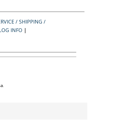
RVICE / SHIPPING /
LOG INFO
|
a.