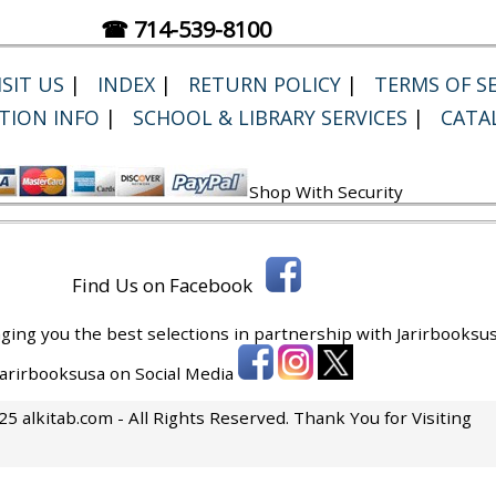
☎ 714-539-8100
SIT US
|
INDEX
|
RETURN POLICY
|
TERMS OF SE
TION INFO
|
SCHOOL & LIBRARY SERVICES
|
CATA
Shop With Security
Find Us on Facebook
ging you the best selections in partnership with
Jarirbooksus
 Jarirbooksusa on Social Media
5 alkitab.com - All Rights Reserved. Thank You for Visiting