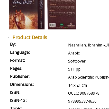
Product Details
By:
Nasralla
Language:
Arabic
Format:
Softcover
Pages:
511 pp
Publisher:
Arab Scientific Publish
Dimensions:
14 x 21 cm
ISBN:
OCLC: 908768978
ISBN-13:
9789953874630
Topic: