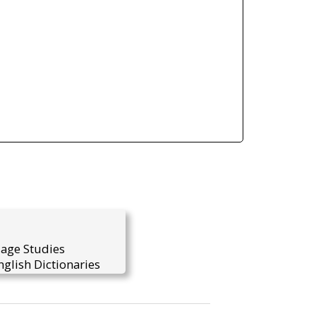
uage Studies
glish Dictionaries